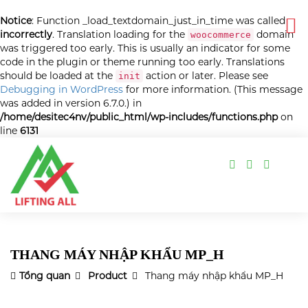
Notice
: Function _load_textdomain_just_in_time was called
incorrectly
. Translation loading for the
domain
woocommerce
was triggered too early. This is usually an indicator for some
code in the plugin or theme running too early. Translations
should be loaded at the
action or later. Please see
init
Debugging in WordPress
for more information. (This message
was added in version 6.7.0.) in
/home/desitec4nv/public_html/wp-includes/functions.php
on
line
6131
THANG MÁY NHẬP KHẨU MP_H
Tổng quan
Product
Thang máy nhập khẩu MP_H