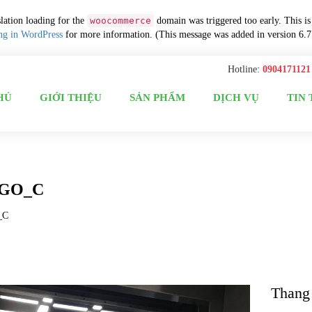
slation loading for the
woocommerce
domain was triggered too early. This is
ng in WordPress
for more information. (This message was added in version 6.7
Hotline:
0904171121
HỦ
GIỚI THIỆU
SẢN PHẨM
DỊCH VỤ
TIN
_GO_C
_C
Thang