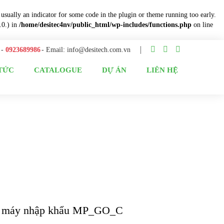
 usually an indicator for some code in the plugin or theme running too early.
.0.) in
/home/desitec4nv/public_html/wp-includes/functions.php
on line
-
0923689986
- Email:
info@desitech.com.vn
 TỨC
CATALOGUE
DỰ ÁN
LIÊN HỆ
 máy nhập khẩu MP_GO_C