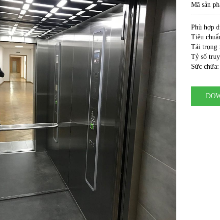
Mã sản p
Phù hợp dù
Tiêu chuẩ
Tải trọng
Tỷ số truy
Sức chứa:
DOW