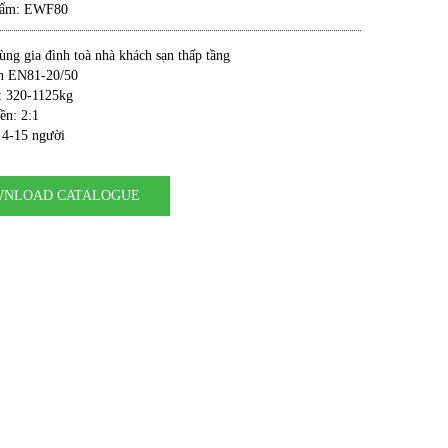
hẩm:
EWF80
ng gia đình toà nhà khách sạn thấp tầng
n EN81-20/50
 : 320-1125kg
ền: 2:1
 4-15 người
NLOAD CATALOGUE